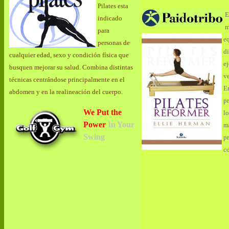
Pilates esta
E
indicado
m
para
e
personas de
d
cualquier edad, sexo y condición física que
e
busquen mejorar su salud. Combina distintas
ve
técnicas centrándose principalmente en el
E
abdomen y en la realineación del cuerpo.
p
We Put the
l
Power
In Your
m
Swing
p
co