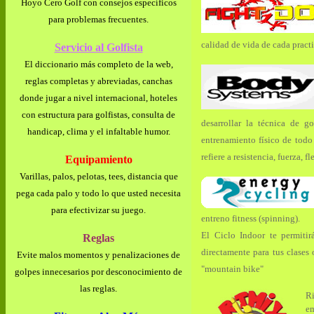
Hoyo Cero Golf con consejos específicos
para problemas frecuentes.
calidad de vida de cada practi
Servicio al Golfista
El diccionario más completo de la web,
reglas completas y abreviadas, canchas
donde jugar a nivel internacional, hoteles
con estructura para golfistas, consulta de
desarrollar la técnica de 
handicap, clima y el infaltable humor.
entrenamiento físico de todo
refiere a resistencia, fuerza, f
Equipamiento
Varillas, palos, pelotas, tees, distancia que
pega cada palo y todo lo que usted necesita
para efectivizar su juego.
entreno fitness (spinning).
El Ciclo Indoor te permitir
Reglas
directamente para tus clases o
Evite malos momentos y penalizaciones de
"mountain bike"
golpes innecesarios por desconocimiento de
las reglas.
R
e