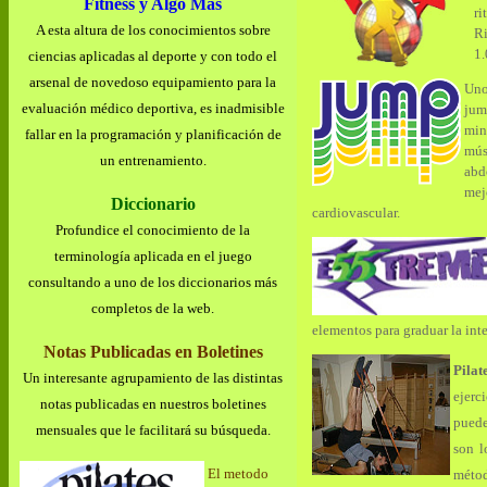
Fitness y Algo Más
ri
A esta altura de los conocimientos sobre
Ri
1.
ciencias aplicadas al deporte y con todo el
arsenal de novedoso equipamiento para la
Uno
evaluación médico deportiva, es inadmisible
ju
min
fallar en la programación y planificación de
mús
un entrenamiento.
abd
me
Diccionario
cardiovascular.
Profundice el conocimiento de la
terminología aplicada en el juego
consultando a uno de los diccionarios más
completos de la web.
elementos para graduar la int
Notas Publicadas en Boletines
Pilate
Un interesante agrupamiento de las distintas
ejerc
notas publicadas en nuestros boletines
puede
mensuales que le facilitará su búsqueda.
son l
El metodo
méto